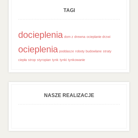
TAGI
docieplenia
dom z drewna
ocieplanie drzwi
ocieplenia
poddasze
roboty budowlane
straty
ciepła
strop
styropian
tynk
tynki
tynkowanie
NASZE REALIZACJE